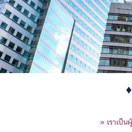
♦
» เราเป็น