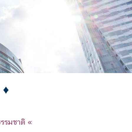
 ♦
ธรรมชาติ «